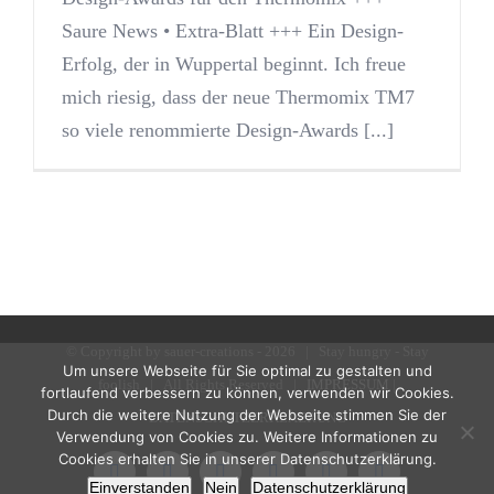
Saure News • Extra-Blatt +++ Ein Design-
Erfolg, der in Wuppertal beginnt. Ich freue
mich riesig, dass der neue Thermomix TM7
so viele renommierte Design-Awards [...]
© Copyright by sauer-creations -
2026 | Stay hungry - Stay
Um unsere Webseite für Sie optimal zu gestalten und
foolish | All Rights Reserved |
IMPRESSUM
|
fortlaufend verbessern zu können, verwenden wir Cookies.
Durch die weitere Nutzung der Webseite stimmen Sie der
DATENSCHUTZERKLAERUNG
Verwendung von Cookies zu. Weitere Informationen zu
Cookies erhalten Sie in unserer Datenschutzerklärung.
LinkedIn
Xing
Instagram
Pinterest
Facebook
Dribbble
Einverstanden
Nein
Datenschutzerklärung