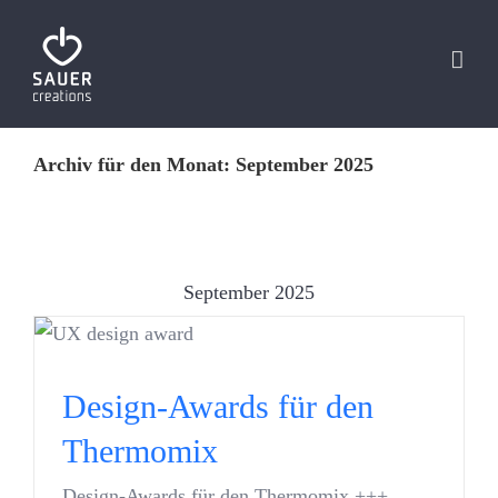
Zum
Inhalt
springen
Archiv für den Monat:
September 2025
September 2025
Design-Awards für den
Thermomix
Design-Awards für den
UI UX Design
Thermomix
Design-Awards für den Thermomix +++