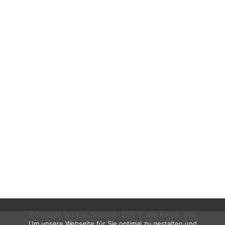
Mediendesign
UI UX
Sport UX – IDA
Software
UI UX
© Copyright by sauer-creations -
2026 | Stay hungry - Stay
Um unsere Webseite für Sie optimal zu gestalten und